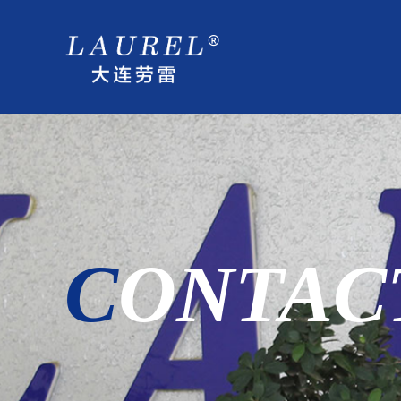
®
C
ONTAC